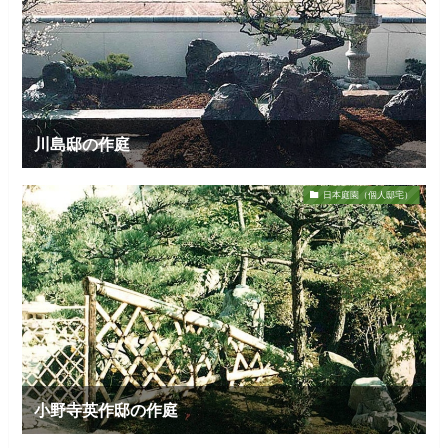
川島邸の作庭
日本庭園（個人邸宅）
小野寺英作邸の作庭