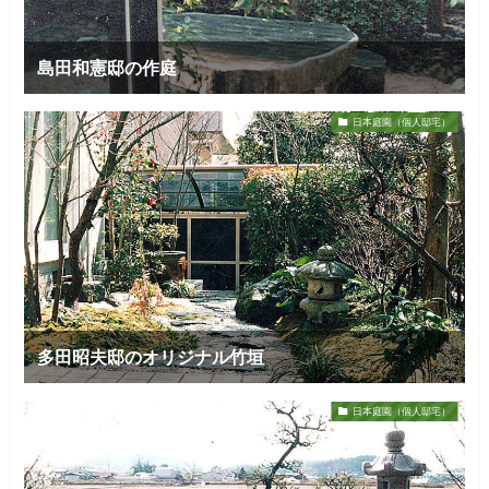
島田和憲邸の作庭
日本庭園（個人邸宅）
多田昭夫邸のオリジナル竹垣
日本庭園（個人邸宅）