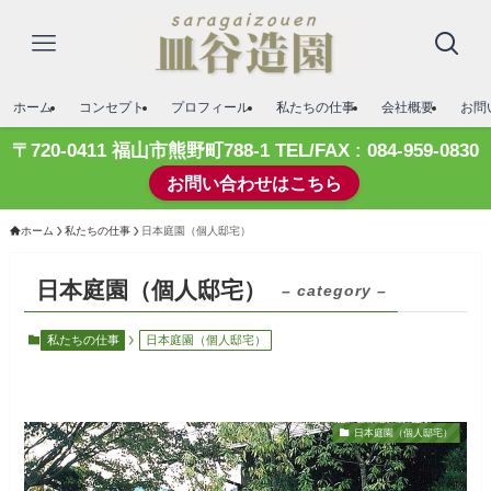
ホーム
コンセプト
プロフィール
私たちの仕事
会社概要
お問
〒720-0411 福山市熊野町788-1 TEL/FAX : 084-959-0830
お問い合わせはこちら
ホーム
私たちの仕事
日本庭園（個人邸宅）
日本庭園（個人邸宅）
– category –
私たちの仕事
日本庭園（個人邸宅）
日本庭園（個人邸宅）