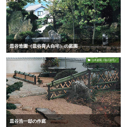
皿谷造園（皿谷育人自宅）の庭園
日本庭園（個人邸宅）
皿谷浩一邸の作庭