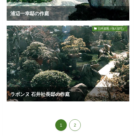
浦辺一幸邸の作庭
日本庭園（個人邸宅）
ラボンヌ 石井社長邸の作庭
1
2